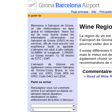
Page principal
Vols
Précautio
le guide de
Wine Regi
Bienvenue à l'aéroport de Girone,
un site d'informations en ligne
gratuit et indépendant. Notre but
est de vous fournir toutes les
La région du vin est
informations nécessaires sur
l\'aéroport de Giron
l'aéroport de Girone (GRO) et ses
pourrez visiter des 
services, afin de vous assurer une
expérience facile et agréable.
L'aéroport est situé à géo Latitude:
Il existe différentes
41,89804 et Longitude: 2,766383.
mais le mieux est de
Le fuseau horaire: +1: 00 heures
également choisir u
de l'UTC / GMT.
recommandons de rése
L'aéroport de Gérone est
également connu comme l'aéroport
de Girona-Costa Brava, et son
Commentaire
code est: GRO; Code IATA est
> Read all Wine 
GRO; Code OACI est LEGE.
Partir ou arriver
Renseignez-vous sur comment
arriver à un aéroport ou depuis un
aéroport depuis plusieurs
destinations en la(les)
sélectionnant de la liste ci-dessous: