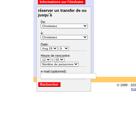
réserver un transfer de ou
jusqu´à
De:
à:
Date:
Heure de rencontre:
:
e-mail (optionnel):
© 1999 - 202
Pol